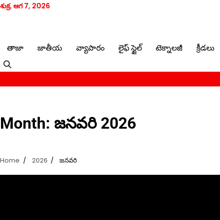
Skip
శుక్ర, ఆగ 7, 2026
to
Contact
content
తాజా
జాతీయ
వ్యాపారం
లైఫ్ స్టైల్
టెక్నాలజీ
క్రీడలు
Month:
జనవరి 2026
Home
2026
జనవరి