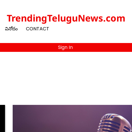
TrendingTeluguNews.com
వినోదం
CONTACT
Sign In