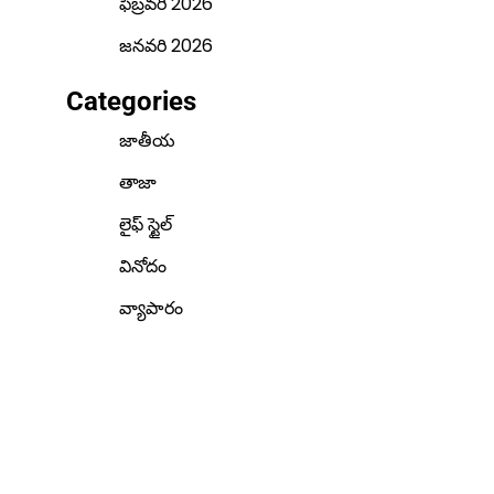
ఫిబ్రవరి 2026
జనవరి 2026
Categories
జాతీయ
తాజా
లైఫ్ స్టైల్
వినోదం
వ్యాపారం