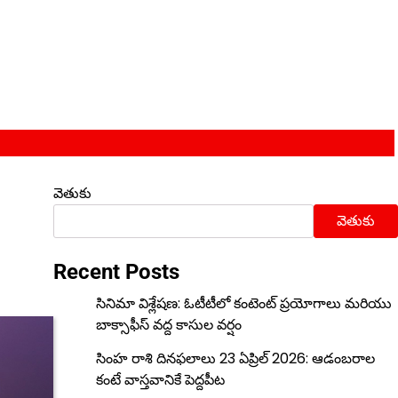
వెతుకు
వెతుకు
Recent Posts
సినిమా విశ్లేషణ: ఓటీటీలో కంటెంట్ ప్రయోగాలు మరియు
బాక్సాఫీస్ వద్ద కాసుల వర్షం
సింహ రాశి దినఫలాలు 23 ఏప్రిల్ 2026: ఆడంబరాల
కంటే వాస్తవానికే పెద్దపీట