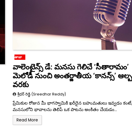
తాజా
వాలెంటైన్స్ డే: మనసు గెలిచే ‘సీతారామం’
మెలోడీ నుంచి అంతర్జాతీయ ‘కానన్స్’ ఆల్
వరకు
శ్రీధర్ రెడ్డి (Sreedhar Reddy)
ప్రేమికుల రోజున మీ భాగస్వామికి ఖరీదైన బహుమతులు ఇవ్వడం కంటే
మనసులోని భావాలను తెలిపే ఒక పాటను అంకితం చేయడం…
Read More