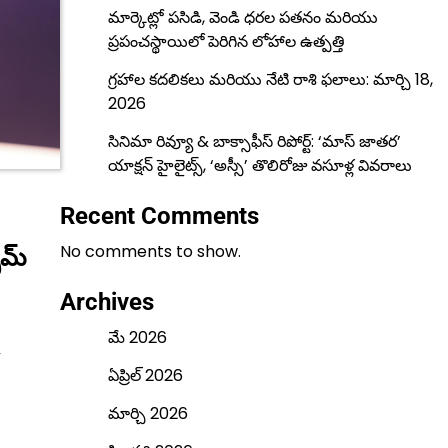
మార్కెట్లో పసిడి, వెండి ధరల పతనం మరియు
ప్రపంచస్థాయిలో పెరిగిన లోహాల ఉత్పత్తి
గ్రహాల కదలికలు మరియు నేటి రాశి ఫలాలు: మార్చి 18,
2026
సినిమా రివ్యూ & బాక్సాఫీస్ రిపోర్ట్: ‘మాస్ జాతర’
యాక్షన్ హైలైట్స్, ‘అస్సీ’ తొలిరోజు వసూళ్ల వివరాలు
Recent Comments
No comments to show.
బమ్
Archives
మే 2026
,
ఏప్రిల్ 2026
మార్చి 2026