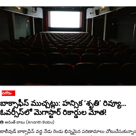
వినోదం
బాక్సాఫీస్ ముచ్చట్లు: హన్సిక ‘శృతి’ రివ్యూ…
ఓవర్సీస్‌లో మెగాస్టార్ రికార్డుల మోత!
అనంత్ బాబు (Ananth Babu)
టాలీవుడ్ బాక్సాఫీస్ వద్ద నేడు రెండు భిన్నమైన పరిణామాలు చోటుచేసుకున్నా