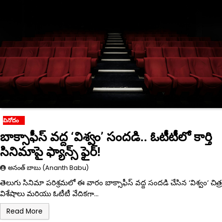
వినోదం
బాక్సాఫీస్ వద్ద ‘విశ్వం’ సందడి.. ఓటీటీలో కార్తి
సినిమాపై ఫ్యాన్స్ ఫైర్!
అనంత్ బాబు (Ananth Babu)
తెలుగు సినిమా పరిశ్రమలో ఈ వారం బాక్సాఫీస్ వద్ద సందడి చేసిన ‘విశ్వం’ చిత్ర
విశేషాలు మరియు ఓటీటీ వేదికగా…
Read More