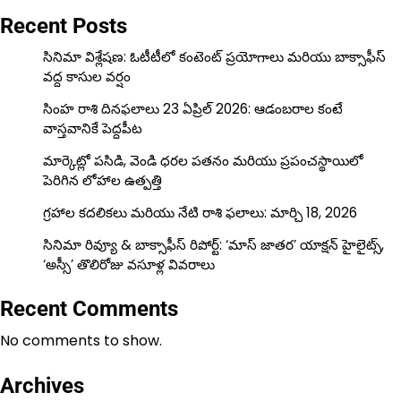
Recent Posts
సినిమా విశ్లేషణ: ఓటీటీలో కంటెంట్ ప్రయోగాలు మరియు బాక్సాఫీస్
వద్ద కాసుల వర్షం
సింహ రాశి దినఫలాలు 23 ఏప్రిల్ 2026: ఆడంబరాల కంటే
వాస్తవానికే పెద్దపీట
మార్కెట్లో పసిడి, వెండి ధరల పతనం మరియు ప్రపంచస్థాయిలో
పెరిగిన లోహాల ఉత్పత్తి
గ్రహాల కదలికలు మరియు నేటి రాశి ఫలాలు: మార్చి 18, 2026
సినిమా రివ్యూ & బాక్సాఫీస్ రిపోర్ట్: ‘మాస్ జాతర’ యాక్షన్ హైలైట్స్,
‘అస్సీ’ తొలిరోజు వసూళ్ల వివరాలు
Recent Comments
No comments to show.
Archives