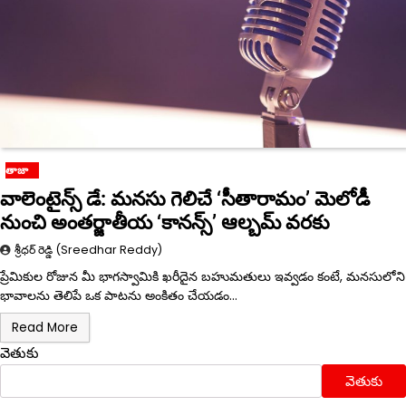
తాజా
వాలెంటైన్స్ డే: మనసు గెలిచే ‘సీతారామం’ మెలోడీ
నుంచి అంతర్జాతీయ ‘కానన్స్’ ఆల్బమ్ వరకు
శ్రీధర్ రెడ్డి (Sreedhar Reddy)
ప్రేమికుల రోజున మీ భాగస్వామికి ఖరీదైన బహుమతులు ఇవ్వడం కంటే, మనసులోని
భావాలను తెలిపే ఒక పాటను అంకితం చేయడం…
Read More
వెతుకు
వెతుకు