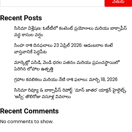
వెతుకు
Recent Posts
సినిమా విశ్లేషణ: ఓటీటీలో కంటెంట్ ప్రయోగాలు మరియు బాక్సాఫీస్
వద్ద కాసుల వర్షం
సింహ రాశి దినఫలాలు 23 ఏప్రిల్ 2026: ఆడంబరాల కంటే
వాస్తవానికే పెద్దపీట
మార్కెట్లో పసిడి, వెండి ధరల పతనం మరియు ప్రపంచస్థాయిలో
పెరిగిన లోహాల ఉత్పత్తి
గ్రహాల కదలికలు మరియు నేటి రాశి ఫలాలు: మార్చి 18, 2026
సినిమా రివ్యూ & బాక్సాఫీస్ రిపోర్ట్: ‘మాస్ జాతర’ యాక్షన్ హైలైట్స్,
‘అస్సీ’ తొలిరోజు వసూళ్ల వివరాలు
Recent Comments
No comments to show.