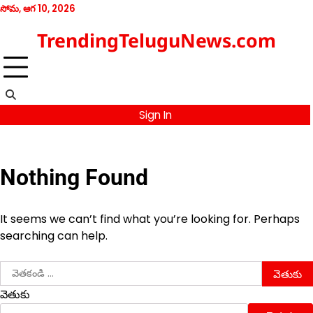
Skip
సోమ, ఆగ 10, 2026
to
Contact
TrendingTeluguNews.com
content
Sign In
Nothing Found
It seems we can’t find what you’re looking for. Perhaps
searching can help.
వెతికింది:
వెతుకు